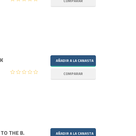
K
TO THE B.