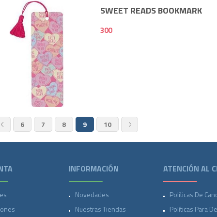
SWEET READS BOOKMARK
300
300
6
7
8
9
10
NTA
INFORMACIÓN
ATENCIÓN AL C
es
Novedades
Políticas De Can
iones
Nuestras Tiendas
Políticas Para D