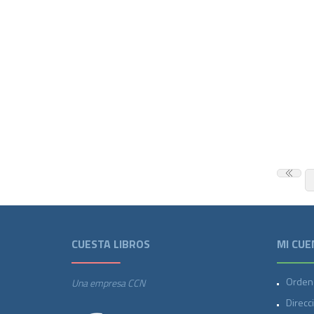
CUESTA LIBROS
MI CUE
Orden
Una empresa CCN
Direcc