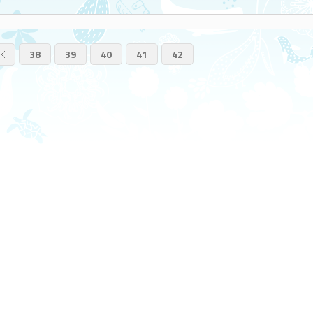
38
39
40
41
42