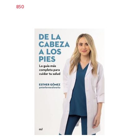
850
9