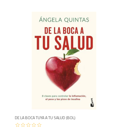
8
DE LA BOCA TUYA A TU SALUD (BOL)