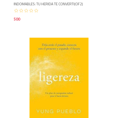
INDOMABLES: TU HERIDA TE CONVERTI(OF2)
500
5