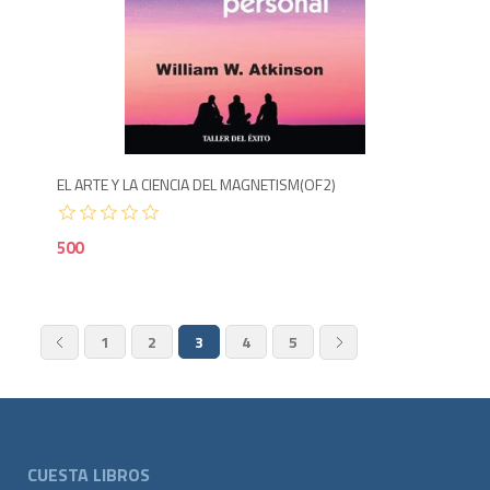
5
EL ARTE Y LA CIENCIA DEL MAGNETISM(OF2)
500
1
2
3
4
5
CUESTA LIBROS