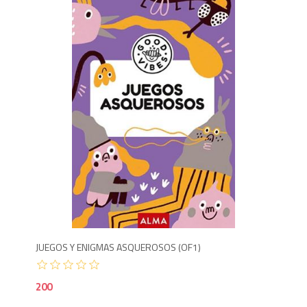
2
JUEGOS Y ENIGMAS ASQUEROSOS (OF1)
200