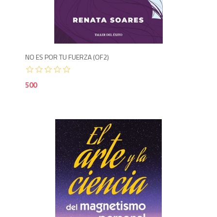
5
NO ES POR TU FUERZA (OF2)
500