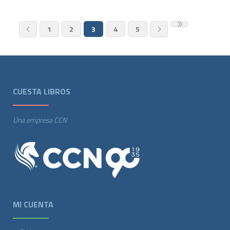
1
2
3
4
5
CUESTA LIBROS
Una empresa CCN
MI CUENTA