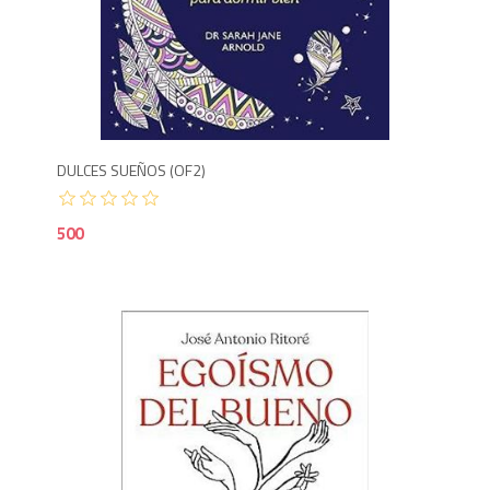
5
DULCES SUEÑOS (OF2)
500