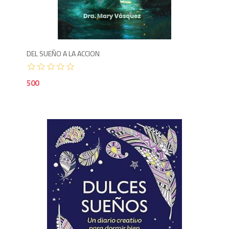
5
DEL SUEÑO A LA ACCION
500