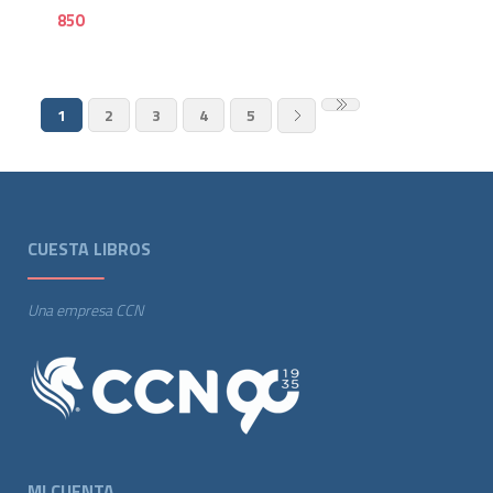
850
1
2
3
4
5
CUESTA LIBROS
Una empresa CCN
MI CUENTA