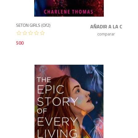
5
SETON GIRLS (of2)
500