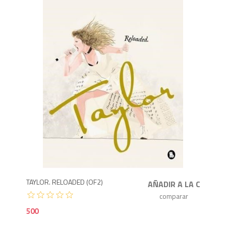
5
TAYLOR. RELOADED (OF2)
500