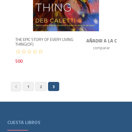
5
THE EPIC STORY OF EVERY LIVING
THING(OF)
500
1
2
3
CUESTA LIBROS