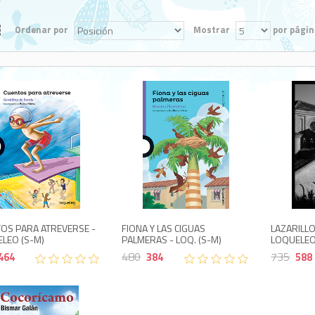
Ordenar por
Mostrar
por págin
464
384
580
480
OS PARA ATREVERSE -
FIONA Y LAS CIGUAS
LAZARILL
LEO (S-M)
PALMERAS - LOQ. (S-M)
LOQUELEO
480
735
464
384
588