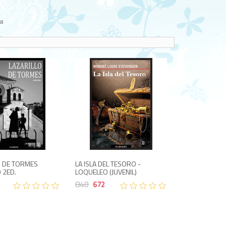
a
588
672
735
840
O DE TORMES
LA ISLA DEL TESORO -
 2ED.
LOQUELEO (JUVENIL)
840
672