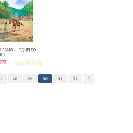
672
840
ICAMO - LOQUELEO
IL)
672
28
29
30
31
32