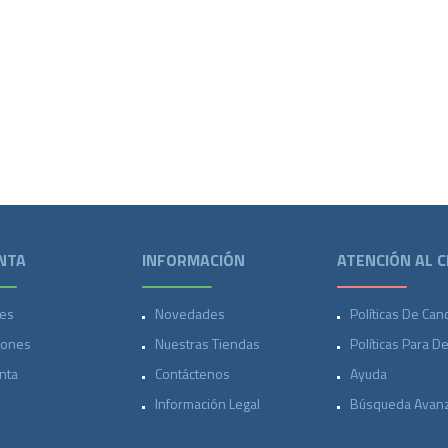
NTA
INFORMACIÓN
ATENCIÓN AL C
es
Novedades
Políticas De Can
iones
Nuestras Tiendas
Políticas Para D
nta
Contáctenos
Ayuda
Información Legal
Búsqueda Avan