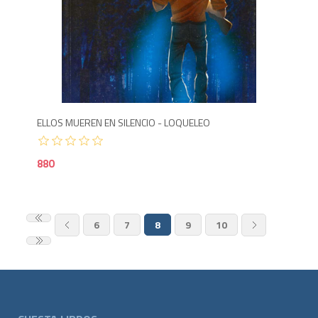
8
ELLOS MUEREN EN SILENCIO - LOQUELEO
880
6
7
8
9
10