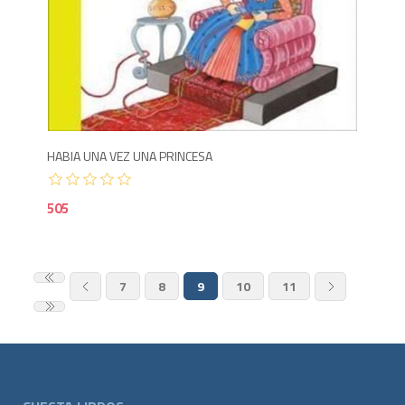
5
HABIA UNA VEZ UNA PRINCESA
505
7
8
9
10
11