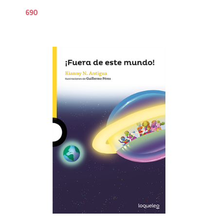
690
5