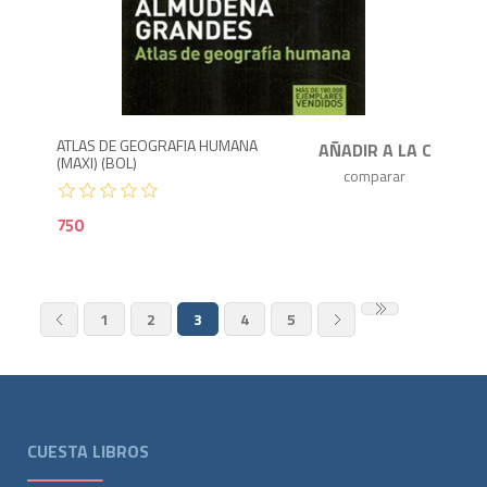
7
ATLAS DE GEOGRAFIA HUMANA
(MAXI) (BOL)
750
1
2
3
4
5
CUESTA LIBROS