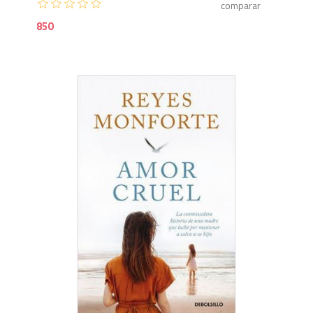
850
8