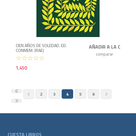
1,4
CIEN AÑOS DE SOLEDAD. ED.
CONMEM. (RAE)
1,450
2
3
4
5
6
CUESTA LIBROS