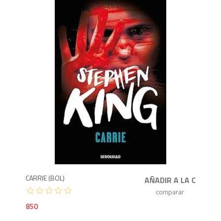
8
CARRIE (BOL)
850