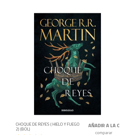
1,1
CHOQUE DE REYES ( HIELO Y FUEGO
2) (BOL)