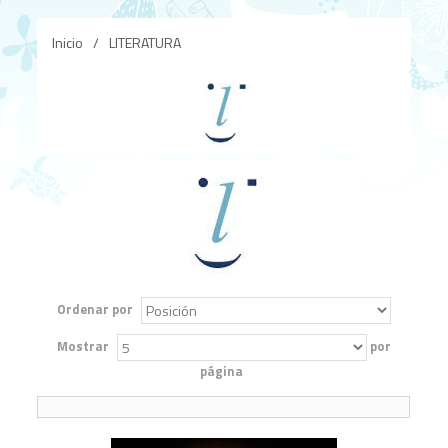
Inicio
/
LITERATURA
Ordenar por
Mostrar
por
página