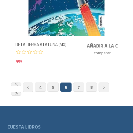
9
DE LA TIERRA A LA LUNA (MX)
995
4
5
6
7
8
CUESTA LIBROS