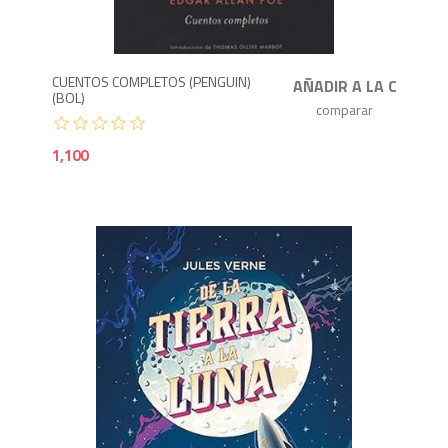
1,1
CUENTOS COMPLETOS (PENGUIN)
(BOL)
1,100