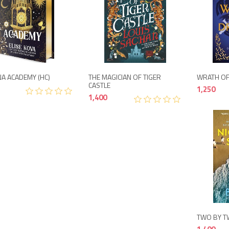
1,995
1,400
A ACADEMY (HC)
THE MAGICIAN OF TIGER
WRATH OF
CASTLE
1,250
1,400
TWO BY T