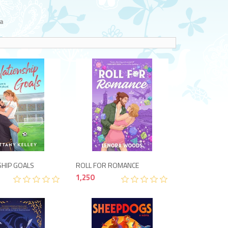
a
1,350
1,250
SHIP GOALS
ROLL FOR ROMANCE
1,250