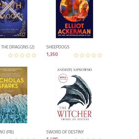
1,250
1,350
 THE DRAGONS (2)
SHEEPDOGS
1,350
1,400
1,400
WO (PB)
SWORD OF DESTINY