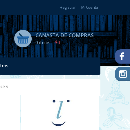
Registrar
Mi Cuenta
CANASTA DE COMPRAS
0
items -
$0
tros
GLES