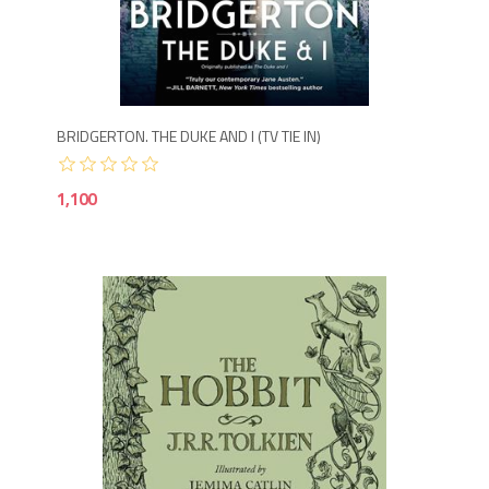
1,1
BRIDGERTON. THE DUKE AND I (TV TIE IN)
1,100