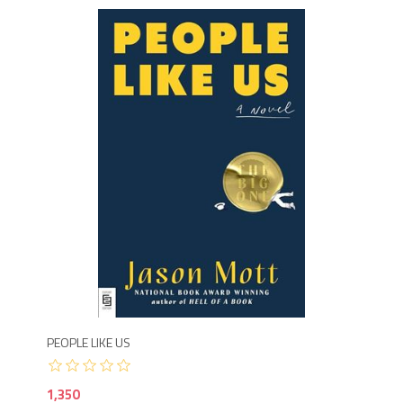
1,3
PEOPLE LIKE US
1,350