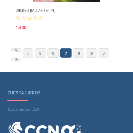
WICKED [MOVIE TEI-IN]
1,300
5
6
7
8
9
CUESTA LIBROS
Una empresa CCN