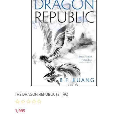
1,9
THE DRAGON REPUBLIC (2) (HC)
1,995