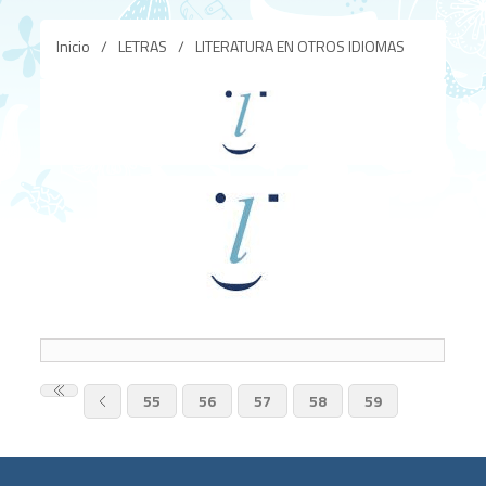
Inicio
/
LETRAS
/
LITERATURA EN OTROS IDIOMAS
55
56
57
58
59