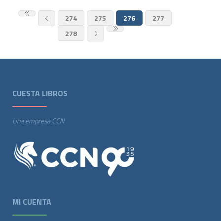
274
275
276
277
278
CUESTA LIBROS
Una empresa CCN
MI CUENTA