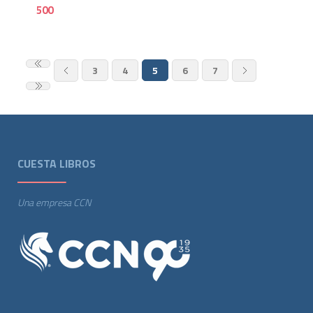
500
3
4
5
6
7
CUESTA LIBROS
Una empresa CCN