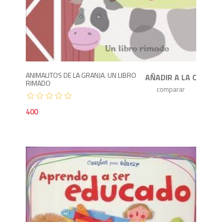
4
ANIMALITOS DE LA GRANJA. UN LIBRO
RIMADO
400