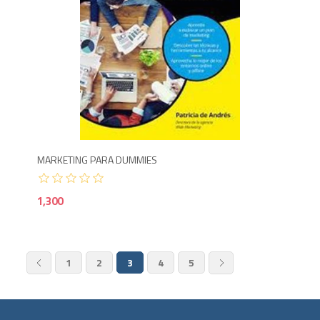
1,3
MARKETING PARA DUMMIES
1,300
1
2
3
4
5