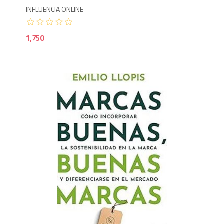
INFLUENCIA ONLINE
1,750
1,6