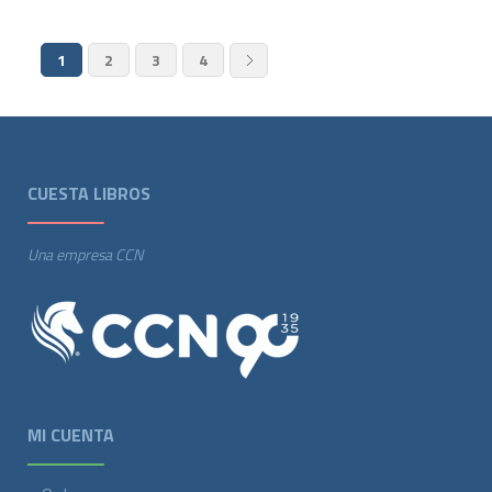
1
2
3
4
CUESTA LIBROS
Una empresa CCN
MI CUENTA