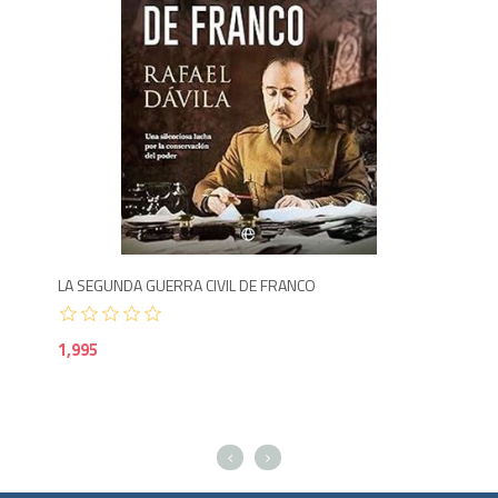
Agotado
1,9
250
LA SEGUNDA GUERRA CIVIL DE FRANCO
1,995