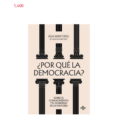
1,400
1,9