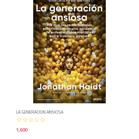
1,6
LA GENERACION ANSIOSA
1,600