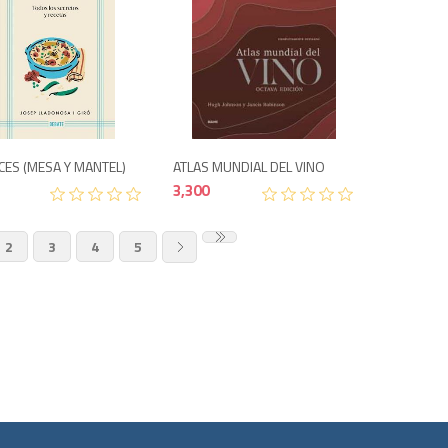
1,700
3,300
ES (MESA Y MANTEL)
ATLAS MUNDIAL DEL VINO
3,300
2
3
4
5