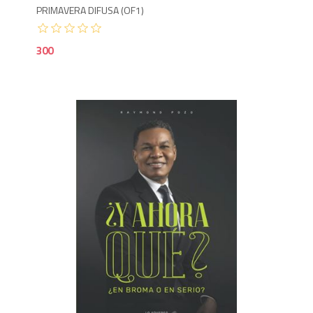
PRIMAVERA DIFUSA (OF1)
300
9