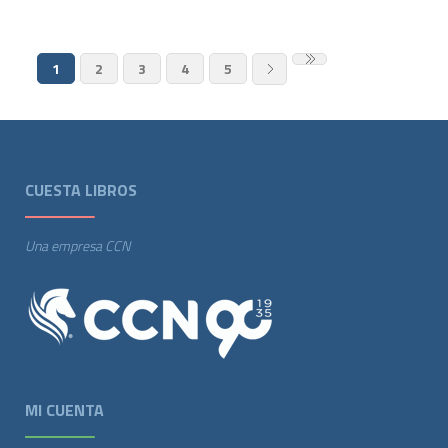
1
2
3
4
5
CUESTA LIBROS
Una empresa CCN
MI CUENTA