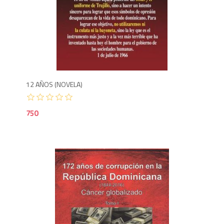
7
12 AÑOS (NOVELA)
750