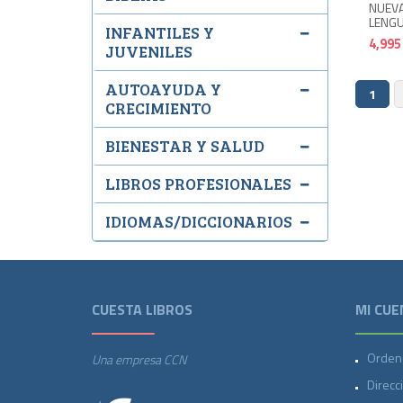
NUEVA
LENGU
INFANTILES Y
4,995
JUVENILES
AUTOAYUDA Y
1
CRECIMIENTO
BIENESTAR Y SALUD
LIBROS PROFESIONALES
IDIOMAS/DICCIONARIOS
CUESTA LIBROS
MI CUE
Orden
Una empresa CCN
Direcc