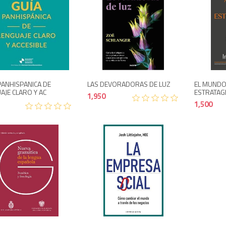
1,950
995
PANHISPANICA DE
LAS DEVORADORAS DE LUZ
EL MUNDO
AJE CLARO Y AC
ESTRATA
1,950
1,500
4,995
1,150