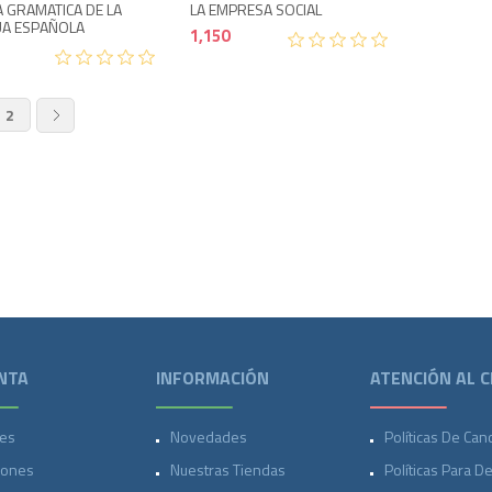
 GRAMATICA DE LA
LA EMPRESA SOCIAL
A ESPAÑOLA
1,150
2
NTA
INFORMACIÓN
ATENCIÓN AL C
es
Novedades
Políticas De Can
iones
Nuestras Tiendas
Políticas Para D