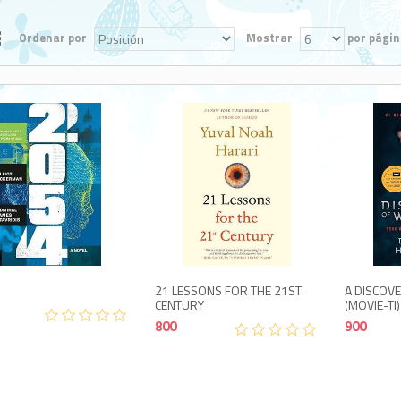
Ordenar por
Mostrar
por págin
1,300
800
21 LESSONS FOR THE 21ST
A DISCOV
CENTURY
(MOVIE-TI)
800
900