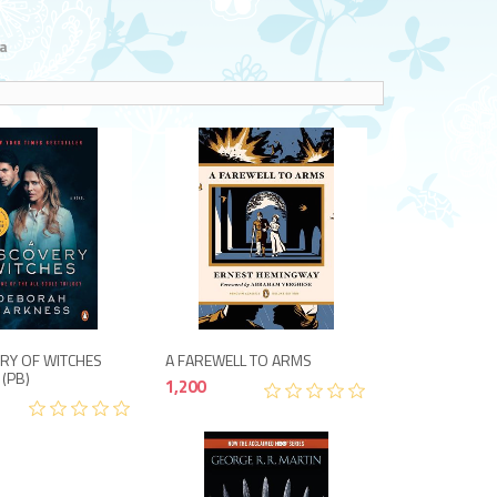
a
1,200
900
ERY OF WITCHES
A FAREWELL TO ARMS
 (PB)
1,200