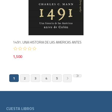
1,5
1491. UNA HISTORIA DE LAS AMERICAS ANTES
1,500
1
2
3
4
5
CUESTA LIBROS