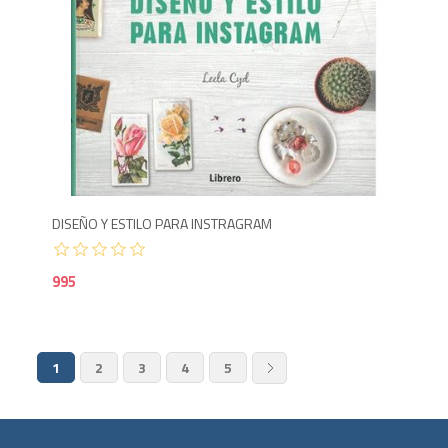
9
DISEÑO Y ESTILO PARA INSTRAGRAM
995
1
2
3
4
5