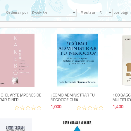
Ordenar por
Mostrar
por págin
1,350
1,000
O. EL ARTE JAPONES DE
¿COMO ADMINISTRAR TU
100 BAGG
RAR DINER
NEGOCIO? GUIA
MULTIPLIC
1,000
1,400