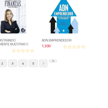
1,300
700
NISTRANDO
ADN EMPRENDEDOR
MENTE NUESTRAS F.
1,300
2
3
4
5