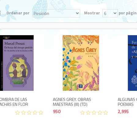
Ordenar por
Mostrar
por págin
1,850
950
SOMBRA DE LAS
AGNES GREY. OBRAS
ALGUNAS 
CHAS EN FLOR
MAESTRAS (III) (TD)
POEMAS
950
2,995