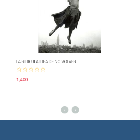
1,4
800
LA RIDICULA IDEA DE NO VOLVER
EL 
1,400
85