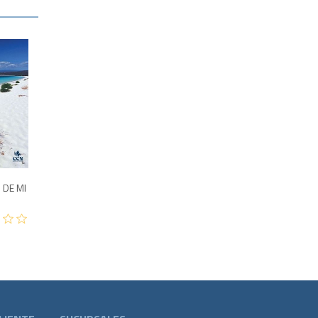
3,995
 DE MI