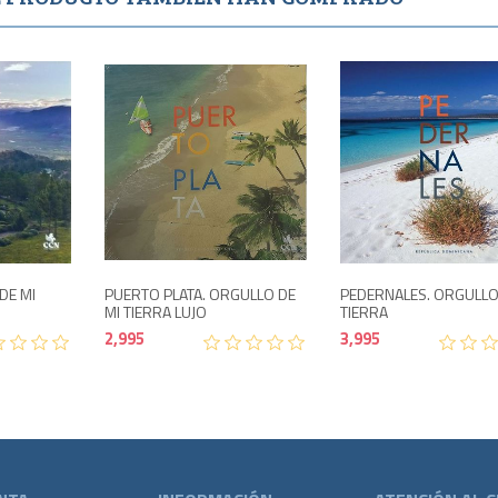
o
3,995
2,995
DE MI
PUERTO PLATA. ORGULLO DE
PEDERNALES. ORGULLO
MI TIERRA LUJO
TIERRA
2,995
3,995