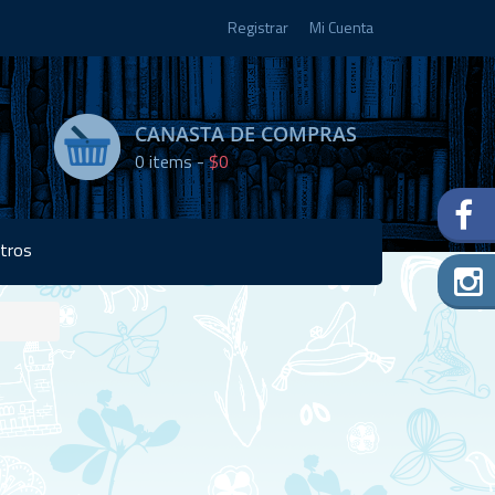
Registrar
Mi Cuenta
CANASTA DE COMPRAS
0
items -
$0
tros
Disponibilidad:
1 en
stock