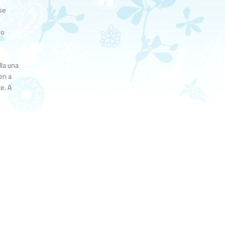
se
ro
lla una
en a
e. A