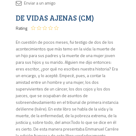
Disponib
DE VIDAS AJENAS (CM)
1 en
stock
Rating
En cuestión de pocos meses, fui testigo de dos de los
acontecimientos que más temo en la vida: la muerte de
un hijo para sus padres y la muer­te de una mujer joven
para sus hijos y su marido. Alguien me dijo entonces:
eres escritor, ¿por qué no escribes nuestra historia? Era
un encargo, y lo acepté. Empecé, pues, a contar la
amistad entre un hombre y una mujer, los dos
supervivientes de un cáncer, los dos cojos y los dos
jueces, que se ocupaban de asuntos de
sobreendeudamiento en el tribunal de primera instancia
deVienne (Isére). En este libro se habla de la vida y la
muerte, de la enfermedad, de la po­breza extrema, de la
justicia y, sobre todo, del amor.Todo lo que se dice en él
es cierto. De esta manera presentaba Emmanuel Carrére
la edición francesa de este libro verdaderamente