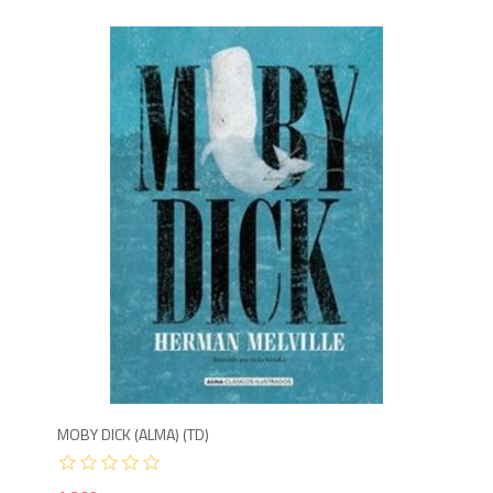
1,2
950
MOBY DICK (ALMA) (TD)
EN 