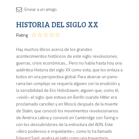
Disponib
HISTORIA DEL SIGLO XX
1 en
stock
Rating
Hay muchos libros acerca de los grandes
acontecimientos históricos de este siglo: revoluciones,
guerras, crisis económicas... Pero no había hasta hoy una
auténtica Historia del siglo XX como esta, que los enlaza a
todos en una perspectiva global. Para abarcar un pano­
rama tan complejo se requería alguien con la erudición y
la sensibi­lidad de Eric Hobsbawm; alguien que, como él,
«vivió» el siglo: que estuvo en Berlín cuando Hitler era
proclamado canciller y en Moscú después de la muerte
de Stalin; que conoció los movimientos revolucionarios
de América Latina y convivió en Cambridge con Turing o
con los descubridores de la estructura del ADN. Este
«libro poderoso e inquietante», como lo ha llamado
Edward Said, analiza el siglo como una trayectoria