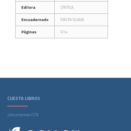
Editora
CRITICA
Encuadernado
PASTA SUAVE
Páginas
614
CUESTA LIBROS
Una empresa CCN