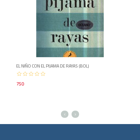
Agotado
7
EL NIÑO CON EL PIJAMA DE RAYAS (BOL)
LOS
750
95