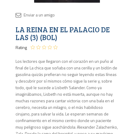
Disponib
LA REINA EN EL PALACIO DE
Agota
LAS (3) (BOL)
Rating
Los lectores que llegaron con el corazón en un puño al
final de La chica que soñaba con una cerilla y un bidón de
gasolina quizás prefieran no seguir leyendo estas líneas
y descubrir por sí mismos cómo sigue la serie y, sobre
todo, qué le sucede a Lisbeth Salander. Como ya
imaginábamos, Lisbeth no está muerta, aunque no hay
muchas razones para cantar victoria: con una bala en el
cerebro, necesita un milagro, o el más habilidoso
cirujano, para salvar la vida. Le esperan semanas de
confinamiento en el mismo centro donde un paciente
muy peligroso sigue acechándola: Alexander Zalachenko,
Zala. Desde la cama del hospital, y pese a su gravísimo