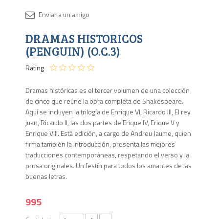
Disponib
DRAMAS HISTORICOS
1 en
stock
(PENGUIN) (O.C.3)
Rating
Dramas históricas es el tercer volumen de una colección
de cinco que reúne la obra completa de Shakespeare.
Aquí se incluyen la trilogía de Enrique VI, Ricardo III, El rey
juan, Ricardo II, las dos partes de Erique IV, Erique V y
Enrique VIII. Está edición, a cargo de Andreu Jaume, quien
firma también la introducción, presenta las mejores
traducciones contemporáneas, respetando el verso y la
prosa originales. Un festín para todos los amantes de las
buenas letras.
995