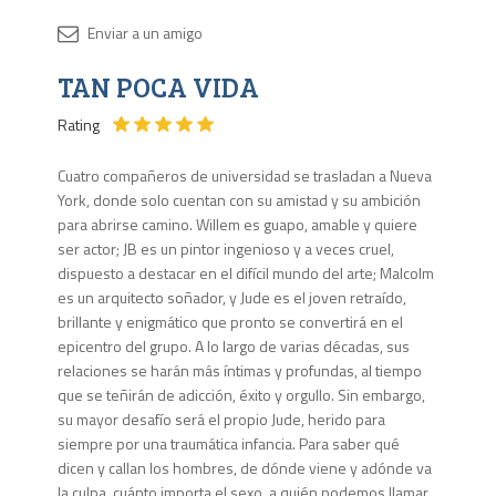
Disponib
TAN POCA VIDA
8 en
stock
Rating
Cuatro compañeros de universidad se trasladan a Nueva
York, donde solo cuentan con su amistad y su ambición
para abrirse camino. Willem es guapo, amable y quiere
ser actor; JB es un pintor ingenioso y a veces cruel,
dispuesto a destacar en el difícil mundo del arte; Malcolm
es un arquitecto soñador, y Jude es el joven retraído,
brillante y enigmático que pronto se convertirá en el
epicentro del grupo. A lo largo de varias décadas, sus
relaciones se harán más íntimas y profundas, al tiempo
que se teñirán de adicción, éxito y orgullo. Sin embargo,
su mayor desafío será el propio Jude, herido para
siempre por una traumática infancia. Para saber qué
dicen y callan los hombres, de dónde viene y adónde va
la culpa, cuánto importa el sexo, a quién podemos llamar