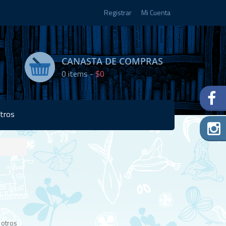
Registrar
Mi Cuenta
CANASTA DE COMPRAS
0
items -
$0
tros
Disponibilidad:
Agotado
 otros