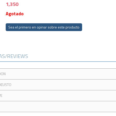
1,350
Agotado
Sea el primero en opinar sobre este producto
CAS/REVIEWS
 DON
 DEUSTO
VE