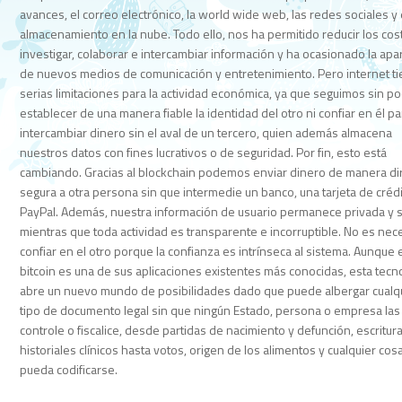
avances, el correo electrónico, la world wide web, las redes sociales y 
almacenamiento en la nube. Todo ello, nos ha permitido reducir los cos
investigar, colaborar e intercambiar información y ha ocasionado la apa
de nuevos medios de comunicación y entretenimiento. Pero internet t
serias limitaciones para la actividad económica, ya que seguimos sin p
establecer de una manera fiable la identidad del otro ni confiar en él pa
intercambiar dinero sin el aval de un tercero, quien además almacena
nuestros datos con fines lucrativos o de seguridad. Por fin, esto está
cambiando. Gracias al blockchain podemos enviar dinero de manera dir
segura a otra persona sin que intermedie un banco, una tarjeta de créd
PayPal. Además, nuestra información de usuario permanece privada y 
mientras que toda actividad es transparente e incorruptible. No es nec
confiar en el otro porque la confianza es intrínseca al sistema. Aunque 
bitcoin es una de sus aplicaciones existentes más conocidas, esta tecn
abre un nuevo mundo de posibilidades dado que puede albergar cualq
tipo de documento legal sin que ningún Estado, persona o empresa las
controle o fiscalice, desde partidas de nacimiento y defunción, escritur
historiales clínicos hasta votos, origen de los alimentos y cualquier cos
pueda codificarse.