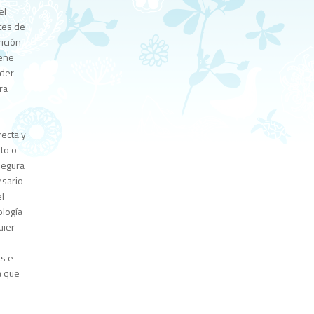
el
tes de
rición
iene
oder
ra
ecta y
ito o
segura
esario
el
ología
uier
as e
a que