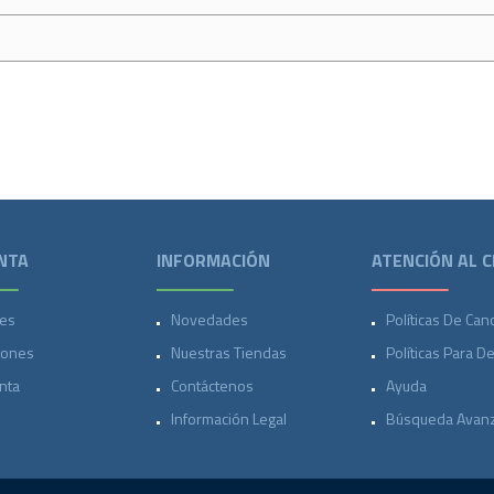
NTA
INFORMACIÓN
ATENCIÓN AL C
es
Novedades
Políticas De Can
iones
Nuestras Tiendas
Políticas Para D
nta
Contáctenos
Ayuda
Información Legal
Búsqueda Avan