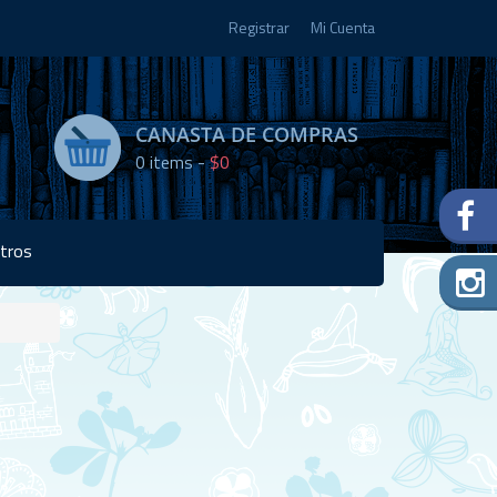
Registrar
Mi Cuenta
CANASTA DE COMPRAS
0
items -
$0
tros
Disponibilidad:
3 en
stock