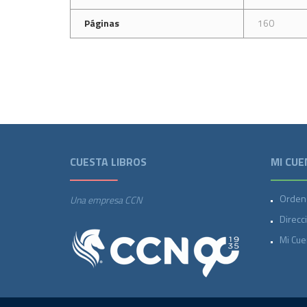
Páginas
160
CUESTA LIBROS
MI CUE
Orden
Una empresa CCN
Direcc
Mi Cue