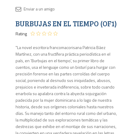
Disponib
BURBUJAS EN EL TIEMPO (OF1)
1 en
stock
Rating
"La novel escritora francomacorisana Patricia Báez
Martínez, con una fructífera práctica periodística en el
país, en 'Burbujas en el tiempo', su primer libro de
cuentos, usa el lenguaje como un bisturí para hurgar con
precisión forense en las partes corroídas del cuerpo
social, poniendo al desnudo sus iniquidades, abusos,
prejuicios e inveterada indiferencia, sobre todo cuando
enarbola su apalabra contra la abyecta sojuzgación
padecida por la mujer dominicana a lo lago de nuestra
historia, desde sus orígenes coloniales hasta nuestros
días. Su manejo tanto del entorno rural como del urbano,
la multiplicidad de sus exploraciones temáticas y las
destrezas que exhibe en el montaje de sus narraciones,
la convierten en una verdadera revelación en las letras