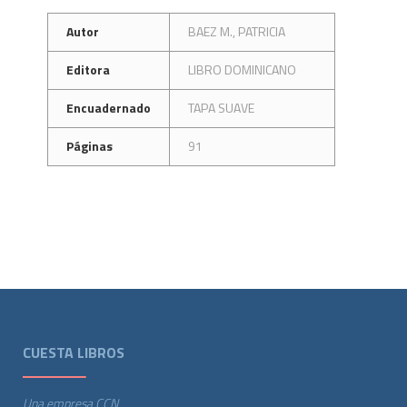
Autor
BAEZ M., PATRICIA
Editora
LIBRO DOMINICANO
Encuadernado
TAPA SUAVE
Páginas
91
CUESTA LIBROS
Una empresa CCN