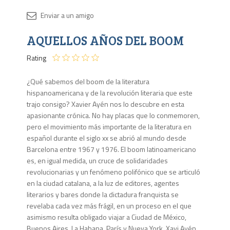
Disponib
AQUELLOS AÑOS DEL BOOM
33
en
Rating
stock
¿Qué sabemos del boom de la literatura
hispanoamericana y de la revolución literaria que este
trajo consigo? Xavier Ayén nos lo descubre en esta
apasionante crónica. No hay placas que lo conmemoren,
pero el movimiento más importante de la literatura en
español durante el siglo xx se abrió al mundo desde
Barcelona entre 1967 y 1976. El boom latinoamericano
es, en igual medida, un cruce de solidaridades
revolucionarias y un fenómeno polifónico que se articuló
en la ciudad catalana, a la luz de editores, agentes
literarios y bares donde la dictadura franquista se
revelaba cada vez más frágil, en un proceso en el que
asimismo resulta obligado viajar a Ciudad de México,
Buenos Aires, La Habana, París y Nueva York. Xavi Ayén