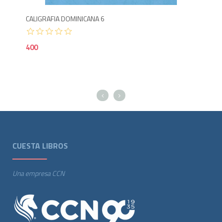
CALIGRAFIA DOMINICANA 6
ORT
400
50
CUESTA LIBROS
Una empresa CCN