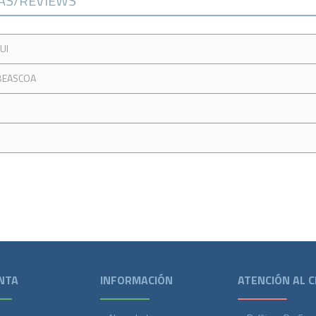
CAS/REVIEWS
UI
 BEASCOA
NTA
INFORMACIÓN
ATENCIÓN AL C