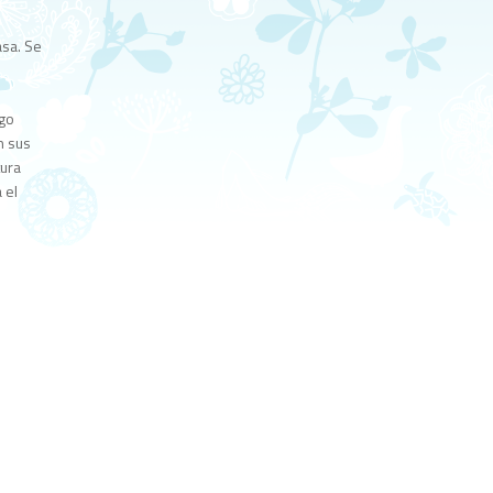
asa. Se
lgo
n sus
tura
 el