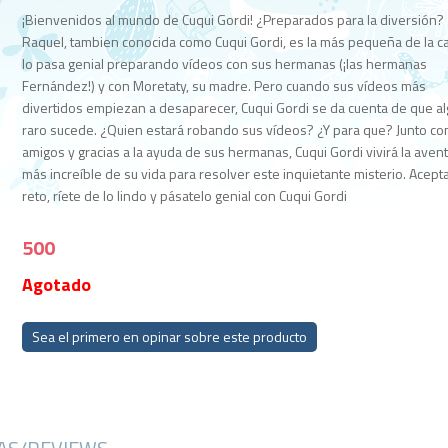
¡Bienvenidos al mundo de Cuqui Gordi! ¿Preparados para la diversión?
Raquel, tambien conocida como Cuqui Gordi, es la más pequeña de la c
lo pasa genial preparando vídeos con sus hermanas (¡las hermanas
Fernández!) y con Moretaty, su madre. Pero cuando sus vídeos más
divertidos empiezan a desaparecer, Cuqui Gordi se da cuenta de que a
raro sucede. ¿Quien estará robando sus vídeos? ¿Y para que? Junto co
amigos y gracias a la ayuda de sus hermanas, Cuqui Gordi vivirá la aven
más increíble de su vida para resolver este inquietante misterio. Acepta
reto, ríete de lo lindo y pásatelo genial con Cuqui Gordi
500
Agotado
Sea el primero en opinar sobre este producto