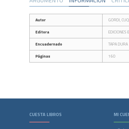
ARGUMENTO
INFORMACIÓN
CRÍTI
Autor
GORDI, CUQ
Editora
EDICIONES
Encuadernado
TAPA DURA
Páginas
160
CUESTA LIBROS
MI CUE