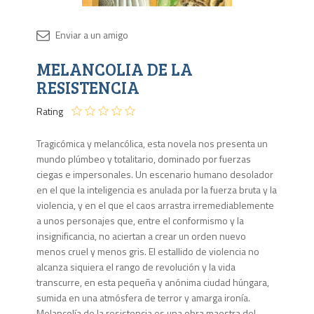
Disponib
MELANCOLIA DE LA
4 en
stock
RESISTENCIA
Rating
Tragicómica y melancólica, esta novela nos presenta un
mundo plúmbeo y totalitario, dominado por fuerzas
ciegas e impersonales. Un escenario humano desolador
en el que la inteligencia es anulada por la fuerza bruta y la
violencia, y en el que el caos arrastra irremediablemente
a unos personajes que, entre el conformismo y la
insignificancia, no aciertan a crear un orden nuevo
menos cruel y menos gris. El estallido de violencia no
alcanza siquiera el rango de revolución y la vida
transcurre, en esta pequeña y anónima ciudad húngara,
sumida en una atmósfera de terror y amarga ironía.
Melancolía de la resistencia es una obra maestra del