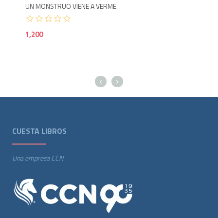
UN MONSTRUO VIENE A VERME
LOL
1,200
1,1
CUESTA LIBROS
Una empresa CCN