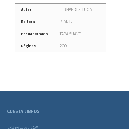
Autor
FERNANDEZ, LUCIA
Editora
PLAN B
Encuadernado
TAPA SUAVE
Páginas
200
CUESTA LIBROS
Una empresa CCN