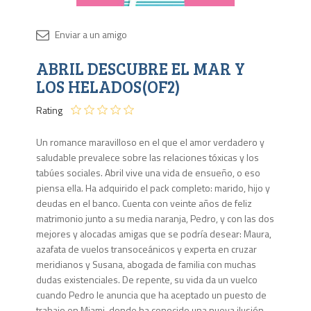
Disponib
ABRIL DESCUBRE EL MAR Y
Agota
LOS HELADOS(OF2)
Rating
Un romance maravilloso en el que el amor verdadero y
saludable prevalece sobre las relaciones tóxicas y los
tabúes sociales. Abril vive una vida de ensueño, o eso
piensa ella. Ha adquirido el pack completo: marido, hijo y
deudas en el banco. Cuenta con veinte años de feliz
matrimonio junto a su media naranja, Pedro, y con las dos
mejores y alocadas amigas que se podría desear: Maura,
azafata de vuelos transoceánicos y experta en cruzar
meridianos y Susana, abogada de familia con muchas
dudas existenciales. De repente, su vida da un vuelco
cuando Pedro le anuncia que ha aceptado un puesto de
trabajo en Miami. donde ha conocido una nueva ilusión