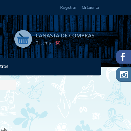
Registrar
Mi Cuenta
CANASTA DE COMPRAS
0
items -
$0
tros
Disponibilidad:
7 en
stock
urado