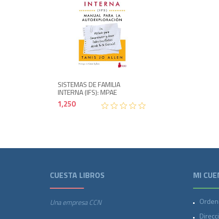
1,250
SISTEMAS DE FAMILIA
INTERNA (IFS): MPAE
1,250
CUESTA LIBROS
MI CUE
Orden
Una empresa CCN
Direcc