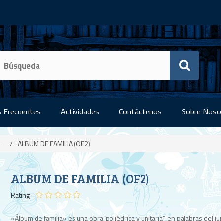
 Frecuentes
Actividades
Contáctenos
Sobre Noso
/
ALBUM DE FAMILIA (OF2)
ALBUM DE FAMILIA (OF2)
Rating
«Álbum de familia» es una obra“poliédrica y unitaria”, en palabras del j