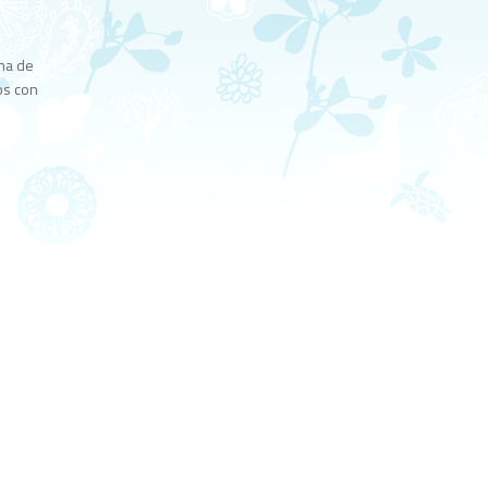
na de
os con