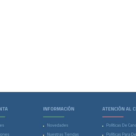
NTA
INFORMACIÓN
ATENCIÓN AL C
es
Novedades
Políticas De Can
iones
Nuestras Tiendas
Políticas Para D