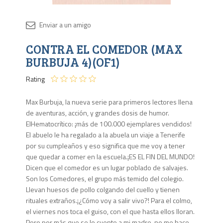
Disponib
CONTRA EL COMEDOR (MAX
1 en
stock
BURBUJA 4)(OF1)
Rating
Max Burbuja, la nueva serie para primeros lectores llena
de aventuras, acción, y grandes dosis de humor.
ElHematocrítico: ¡más de 100.000 ejemplares vendidos!
El abuelo le ha regalado a la abuela un viaje a Tenerife
por su cumpleaños y eso significa que me voy a tener
que quedar a comer en la escuela.¡ES EL FIN DEL MUNDO!
Dicen que el comedor es un lugar poblado de salvajes.
Son los Comedores, el grupo más temido del colegio.
Llevan huesos de pollo colgando del cuello y tienen
rituales extraños.¡¿Cómo voy a salir vivo?! Para el colmo,
el viernes nos toca el guiso, con el que hasta ellos lloran.
Pero por más que se lo cuente a mi madre, no me hace