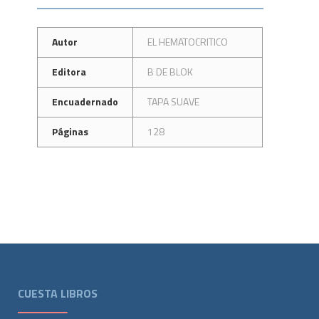
Autor
EL HEMATOCRITICO
Editora
B DE BLOK
Encuadernado
TAPA SUAVE
Páginas
128
CUESTA LIBROS