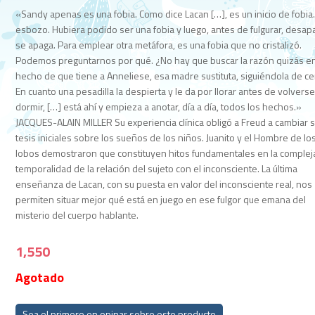
«Sandy apenas es una fobia. Como dice Lacan […], es un inicio de fobia.
esbozo. Hubiera podido ser una fobia y luego, antes de fulgurar, desap
se apaga. Para emplear otra metáfora, es una fobia que no cristalizó.
Podemos preguntarnos por qué. ¿No hay que buscar la razón quizás en
hecho de que tiene a Anneliese, esa madre sustituta, siguiéndola de ce
En cuanto una pesadilla la despierta y le da por llorar antes de volverse
dormir, […] está ahí y empieza a anotar, día a día, todos los hechos.»
JACQUES-ALAIN MILLER Su experiencia clínica obligó a Freud a cambiar 
tesis iniciales sobre los sueños de los niños. Juanito y el Hombre de lo
lobos demostraron que constituyen hitos fundamentales en la complej
temporalidad de la relación del sujeto con el inconsciente. La última
enseñanza de Lacan, con su puesta en valor del inconsciente real, nos
permiten situar mejor qué está en juego en ese fulgor que emana del
misterio del cuerpo hablante.
1,550
Agotado
Sea el primero en opinar sobre este producto