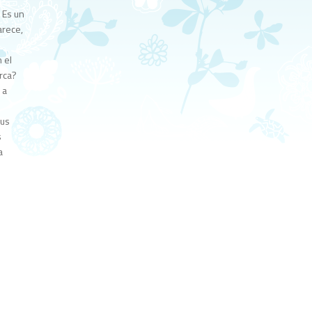
 Es un
arece,
 el
rca?
 a
sus
s
a