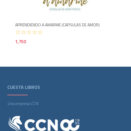
1,7
APRENDIENDO A AMARME (CAPSULAS DE AMOR)
1,750
CUESTA LIBROS
Una empresa CCN